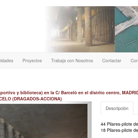
vidades
Proyectos
Trabaja con Nosotros
Contactar
Con
ortivo y biblioteca) en la C/ Barceló en el distrito centro, MADRI
CELO (DRAGADOS-ACCIONA)
Descripción
44 Pilares-pilote 
18 Pilares-pilote 